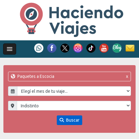
Paquetes a Escocia
x
Buscar