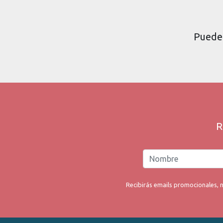
Puede 
R
Recibirás emails promocionales, n