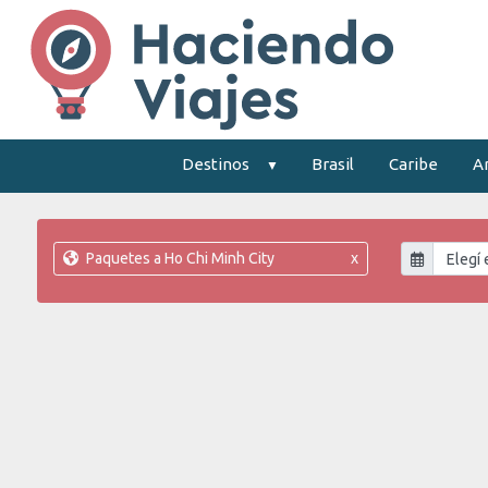
Destinos
Brasil
Caribe
A
Paquetes a Ho Chi Minh City
x