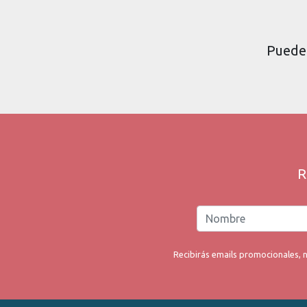
Puede 
R
Recibirás emails promocionales, n