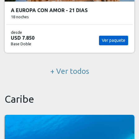
LONDRES, NAVIDAD EN PARIS CON DISNEY &
AÑO NUEVO EN MADRID 15 DIAS
12 noches
desde
USD 8.143
Ver paquete
Base Doble
+ Ver todos
Caribe
Oportunidad