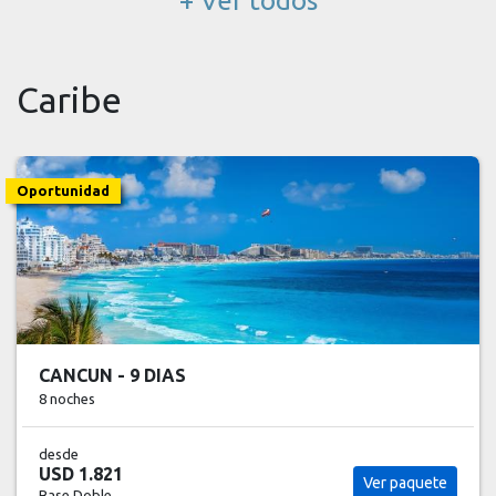
+ Ver todos
Caribe
Oportunidad
CANCUN - 9 DIAS
8 noches
desde
USD 1.821
Ver paquete
Base Doble