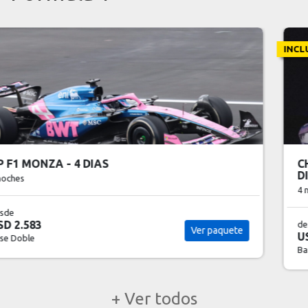
INCLUYE VUELO CHARTER
CHARTER GP F1 INTERLAGOS SAO PAULO - 5
DIAS - (CON VUELO)
4 noches
desde
USD 3.207
Ver paquete
Base Doble
+ Ver todos