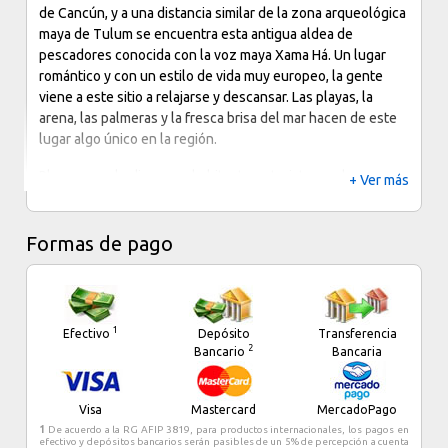
de Cancún, y a una distancia similar de la zona arqueológica
maya de Tulum se encuentra esta antigua aldea de
pescadores conocida con la voz maya Xama Há. Un lugar
romántico y con un estilo de vida muy europeo, la gente
viene a este sitio a relajarse y descansar. Las playas, la
arena, las palmeras y la fresca brisa del mar hacen de este
lugar algo único en la región.
Playa, como le dicen sus habitantes y turistas, se ha
+ Ver más
desarrollado gracias a las múltiples inversiones que en
pocos años han estimulado su crecimiento. El que fuera un
sitio privilegiado por la tranquilidad y la sencillez, no más
Formas de pago
que un puerto del que partían los transbordadores hacia
Cozumel, se ha convertido en uno de los centros de
atracción turísticas más importantes y sofisticados de la
Riviera Maya.
1
Efectivo
Depósito
Transferencia
2
Bancario
Bancaria
A partir del año 1967 Playa del Carmen ha ido
evolucionando hasta convertirse en un puerto cosmopolita.
En su mayoría los habitantes de Playa del Carmen son
Visa
Mastercard
MercadoPago
oriundos de la región; sin embargo, una gran parte de la
1
De acuerdo a la RG AFIP 3819, para productos internacionales, los pagos en
población está compuesta por inmigrantes, tanto de
efectivo y depósitos bancarios serán pasibles de un 5% de percepción a cuenta