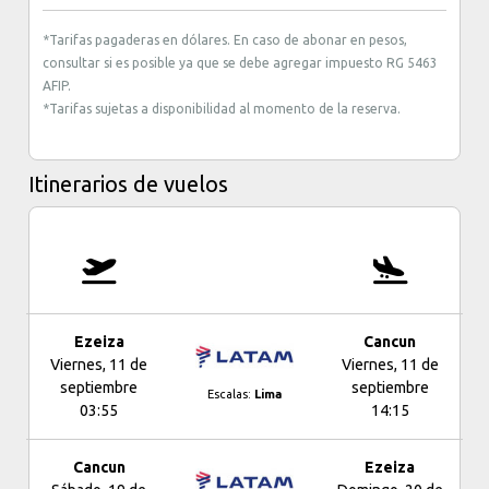
*Tarifas pagaderas en dólares. En caso de abonar en pesos,
consultar si es posible ya que se debe agregar impuesto RG 5463
AFIP.
*Tarifas sujetas a disponibilidad al momento de la reserva.
Itinerarios de vuelos
Ezeiza
Cancun
Viernes, 11 de
Viernes, 11 de
septiembre
septiembre
Escalas:
Lima
03:55
14:15
Cancun
Ezeiza