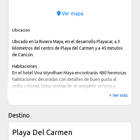
Ver mapa
Ubicacion
Ubicado en la Riviera Maya, en el desarrollo Playacar, a 3
kilómetros del centro de Playa del Carmen y a 45 minutos
de Cancún.
Habitaciones
En el hotel Viva Wyndham Maya encontrarás 480 hermosas
habitaciones decoradas con detalles de buen gusto al
estilo colonial, toma ventaja de un amigable servicio y
relájate por completo.
+ Ver más
Instalaciones
En esta propiedad con excelentes instalaciones y servicios
Destino
para unas vacaciones memorables, se busca al máximo la
diversión del huésped, por lo que encontrarás un sinfín de
Playa Del Carmen
actividades únicas y entretenidas para compartir con tus
amigos o familiares.