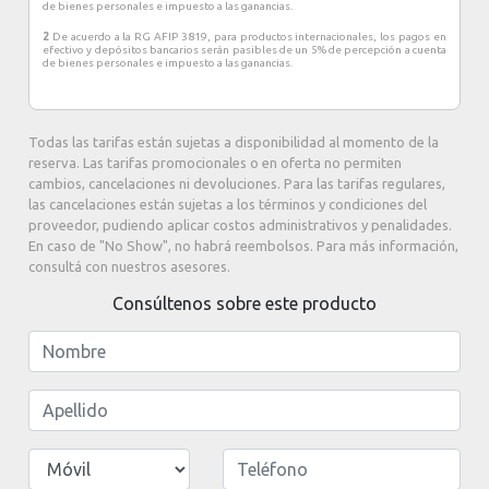
de bienes personales e impuesto a las ganancias.
México, como de otros países. Entre ellos encontramos
2
De acuerdo a la RG AFIP 3819, para productos internacionales, los pagos en
algunos artistas como pintores, músicos, bailarines y
efectivo y depósitos bancarios serán pasibles de un 5% de percepción a cuenta
actores.
de bienes personales e impuesto a las ganancias.
Todas las tarifas están sujetas a disponibilidad al momento de la
reserva. Las tarifas promocionales o en oferta no permiten
cambios, cancelaciones ni devoluciones. Para las tarifas regulares,
las cancelaciones están sujetas a los términos y condiciones del
proveedor, pudiendo aplicar costos administrativos y penalidades.
En caso de "No Show", no habrá reembolsos. Para más información,
consultá con nuestros asesores.
Consúltenos sobre este producto