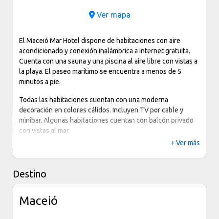
Ver mapa
El Maceió Mar Hotel dispone de habitaciones con aire
acondicionado y conexión inalámbrica a internet gratuita.
Cuenta con una sauna y una piscina al aire libre con vistas a
la playa. El paseo marítimo se encuentra a menos de 5
minutos a pie.
Todas las habitaciones cuentan con una moderna
decoración en colores cálidos. Incluyen TV por cable y
minibar. Algunas habitaciones cuentan con balcón privado
con vistas al mar.
+ Ver más
La zona de la piscina al aire libre dispone de tumbonas,
asientos y sombrillas. Este hotel también cuenta con una
sauna y un pequeño gimnasio.
Destino
El Hotel Maceio Mar se encuentra a 10 minutos en coche
del Mercado Municipal, donde encontrará piezasde arte y
Maceió
artesanía. La zona comercial del centro de la ciudad está a 3
km del hotel.