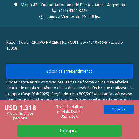
Maipú 42 - Ciudad Autónoma de Buenos Aires - Argentina
(011) 4342-9554
Lunes a Viernes de 10 a 18 hs.
Razón Social: GRUPO HACER SRL - CUIT: 30-71210766-5 - Legajo:
15068
Boton de arrepentimiento
Podés cancelar tus compras realizadas de forma online o telefonica
dentro de un plazo máximo de 10 días desde la fecha que realizaste la
compra (Disp.954/2025). Según decreto 809/2024 las tarifas aéreas se
rigen por política tarifaria de la compañía aérea informada antes de la
contratación.
USD 1.318
Total 2 adultos
Consultar
en Hab. Doble
Precio final por
USD 2.636
persona
Defensa del consumidor. Para reclamos
ingrese aquí
Denuncia contra una agencia. Para reclamos
ingrese aquí
Comprar