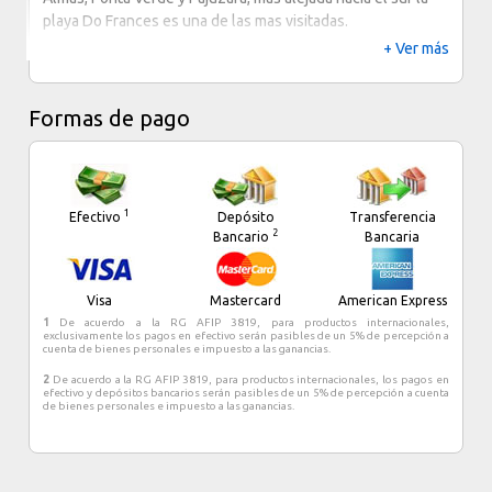
playa Do Frances es una de las mas visitadas.
+ Ver más
Una gran avenida sobre el mar, permite la prensencia de
muchos hoteles con vista al mar calmo y turquesa.
Formas de pago
1
Efectivo
Depósito
Transferencia
2
Bancario
Bancaria
Visa
Mastercard
American Express
1
De acuerdo a la RG AFIP 3819, para productos internacionales,
exclusivamente los pagos en efectivo serán pasibles de un 5% de percepción a
cuenta de bienes personales e impuesto a las ganancias.
2
De acuerdo a la RG AFIP 3819, para productos internacionales, los pagos en
efectivo y depósitos bancarios serán pasibles de un 5% de percepción a cuenta
de bienes personales e impuesto a las ganancias.